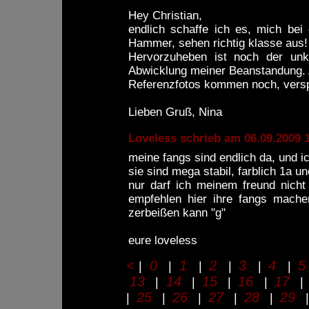
Hey Christian,
endlich schaffe ich es, mich be
Hammer, sehen richtig klasse aus!
Hervorzuheben ist noch der unko
Abwicklung meiner Beanstandung. Al
Referenzfotos kommen noch, vers
Lieben Gruß, Nina
Loveless schrieb am 06.09.2009 
meine fangs sind endlich da, und ic
sie sind mega stabil, farblich 1a un
nur darf ich meinem freund nich
empfehlen hier ihre fangs mache
zerbeißen kann "g"
eure loveless
<
0
1
2
3
4
5
|
|
|
|
|
|
13
14
15
16
17
|
|
|
|
25
26
27
28
29
|
|
|
|
|