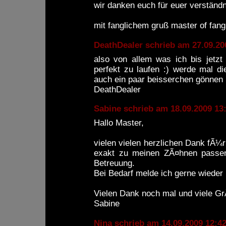
wir danken euch für euer verständn
mit fanglichem gruß master of fan
DeathDealer schrieb am 27.09.
also von allem was ich bis jetzt 
perfekt zu laufen :) werde mal di
auch ein paar beisserchen gönnen 
DeathDealer
Sabine schrieb am 18.09.2009 13
Hallo Master,
vielen vielen herzlichen Dank fÃ¼
exakt zu meinen ZÃ¤hnen passen)
Betreuung.
Bei Bedarf melde ich gerne wieder b
Vielen Dank noch mal und viele 
Sabine
Nina schrieb am 14.09.2009 12