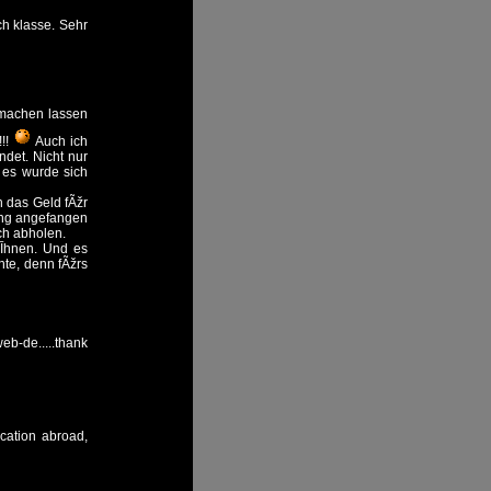
h klasse. Sehr
 machen lassen
!!!
Auch ich
det. Nicht nur
 es wurde sich
h das Geld fÃžr
ung angefangen
ch abholen.
ÃĪhnen. Und es
te, denn fÃžrs
eb-de.....thank
acation abroad,