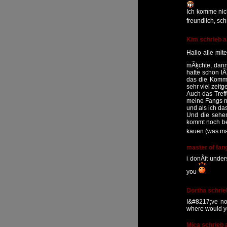
Ich komme nic
freundlich, sc
Kim schrieb 
Hallo alle mit
mÃķchte, dann
hatte schon l
das die Kommu
sehr viel zeit
Auch das Treff
meine Fangs n
und als ich da
Und die sehen
kommt noch be
kauen (was man
master of fan
i donÂīt under
you
Dortha schri
I&#8217;ve not
where would yo
Mica schrieb 