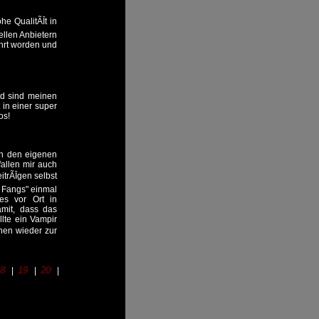
he QualitÃĪt in
ellen Anbietern
ehrt worden und
nd sind meinen
in einer super
os!
an den eigenen
fallen mir auch
itrÃĪgen selbst
f Fangs" einmal
es vor Ort in
amit, dass das
lte ein Vampir
nen wieder zur
18
19
20
|
|
|