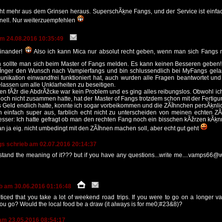
ht mehr aus dem Grinsen heraus. SuperschÃķne Fangs, und der Service ist einfac
hnell. Nur weiterzuempfehlen
am 24.08.2016 10:35:49
einander!
Also ich kann Mica nur absolut recht geben, wenn man sich Fangs
 sollte man sich beim Master of Fangs melden. Es kann keinen Besseren geben!
ÃĪnger den Wunsch nach Vampierfangs und bin schlussendlich bei MyFangs gelan
nikation einwandfrei funktioniert hat, auch wurden alle Fragen beantwortet und
gelassen um alle Unklarheiten zu beseitigen.
en fÃžr die AbdrÃžcke war kein Problem und es ging alles reibungslos. Obwohl ic
och nicht zusammen hatte, hat der Master of Fangs trotzdem schon mit der Fertig
s Geld endlich hatte, konnte ich sogar vorbeikommen und die ZÃĪhnchen persÃķnli
 einfach super aus, farblich echt nicht zu unterscheiden von meinen echten Z
sser: Ich hatte gefragt ob man den rechten Fang noch ein bisschen kÃžrzen kÃķnn
 ja eig. nicht umbedingt mit den ZÃĪhnen machen soll, aber echt gut geht
gs schrieb am 02.07.2016 20:14:37
stand the meaning of it??? but if you have any questions...write me....vamps66@w
eb am 30.06.2016 01:16:48
iced that you take a lot of weekend road trips. If you were to go on a longer v
u go? Would the local food be a draw (it always is for me0;#23&8)?
am 23.05.2016 08:54:17