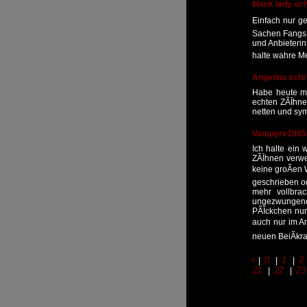
black lady sc
Einfach nur ge
Sachen Fangs g
und Anbieterin
halte wahre M
Angelina schr
Habe heute me
echten ZÃĪhne
netten und sy
Vampyre1985 
Ich halte ein
ZÃĪhnen verwec
keine groÃen 
geschrieben od
mehr vollbra
ungezwungener
PÃĪckchen nun
auch nur im A
neuen BeiÃkraf
<
0
1
2
|
|
|
21
22
23
|
|