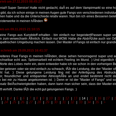
hrieb am 27.11.2015 08:45:27
nial!! Super Service! Hatte nicht gedacht, daÃ es auf dem Vampirmarkt so eine ho
ibt, da ich schon einige in meinen Augen gute Fangs von verschiedenen individu
nen habe und da die Unterschiede relativ waren. Nun bin ich eines Besseren bel
eisterwerke in meinen hÃĪnden
ieb am 09.11.2015 21:10:15
ine Fangs aus Kunststoff erhalten - bin einfach nur begeistert!Passen super u
n zum verwechseln ÃĪhnlich. Einfach nur WOW. Habe die AbdrÃžcke auch vor Ort 
mpathischen Umgebung machen lassen. Der Master of Fangs ist einfach nur grandi
schrieb am 29.09.2015 16:41:37
 weiteres Paar Fangs in meinen HÃĪnden, diese sehen hervorragend super und 
hselbar echt aus. Spitzenarbeit mit echtem Feeling im Mund. :) Und eigentlich 
Worte des Lobes mehr ein, denn entweder habe ich sie schon in den vorherigen Be
er gelesen oder sie sind einfach zu schwach, fÃžr die Leistung, die der "Master o
cht hat. :) Diese gelungene Leistung fing mit der Anfertigung des Abdruck
, freundlicher und entspannter AtmosphÃĪre an und endet bestimmt nicht d
 bei mir zu Hause angekommen ist. :) Denn er ist der "Master of Fangs" und sol
nsatz BeiÃschwierigkeiten haben, dann kann man sicher sein, dass der Master ei
t verhilft. Danke fÃžr die echt gut gelungenen Fangs. :)
3
4
5
6
7
8
9
10
11
12
13
15
16
17
|
|
|
|
|
|
|
|
|
|
|
| 14 |
|
|
|
24
25
26
27
28
29
30
31
32
33
34
35
>
|
|
|
|
|
|
|
|
|
|
|
|
|