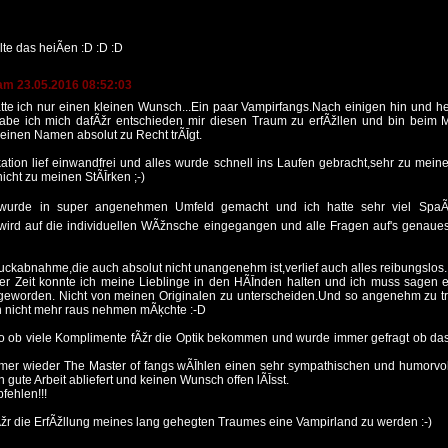
lte das heiÃen :D :D :D
am 23.05.2016 08:52:03
tte ich nur einen kleinen Wunsch...Ein paar Vampirfangs.Nach einigen hin und h
be ich mich dafÃžr entschieden mir diesen Traum zu erfÃžllen und bin beim M
einen Namen absolut zu Recht trÃĪgt.
tion lief einwandfrei und alles wurde schnell ins Laufen gebracht,sehr zu mein
nicht zu meinen StÃĪrken ;-)
wurde in super angenehmen Umfeld gemacht und ich hatte sehr viel SpaÃ
wird auf die individuellen WÃžnsche eingegangen und alle Fragen auf's genaues
ckabnahme,die auch absolut nicht unangenehm ist,verlief auch alles reibungslos.
er Zeit konnte ich meine Lieblinge in den HÃĪnden halten und ich muss sagen es
geworden. Nicht von meinen Originalen zu unterscheiden.Und so angenehm zu 
en nicht mehr raus nehmen mÃķchte :-D
o ob viele Komplimente fÃžr die Optik bekommen und wurde immer gefragt ob da
mer wieder The Master of fangs wÃĪhlen einen sehr sympathischen und humorv
h gute Arbeit abliefert und keinen Wunsch offen lÃĪsst.
fehlen!!!
žr die ErfÃžllung meines lang gehegten Traumes eine Vampirland zu werden :-)