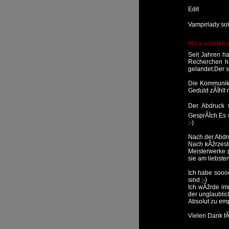
Edit
Vampirlady sol
Mica schrieb 
Seit Jahren ha
Recherchen ha
gelandet.Der s
Die Kommunika
Geduld zÃĪhlt 
Der Abdruck 
GesprÃĪch.Es 
:-)
Nach der Abdru
Nach kÃžrzest
Meisterwerke 
sie am liebst
Ich habe sooo
sind ;-)
Ich wÃžrde im
der unglaublic
Absolut zu emp
Vielen Dank fÃ